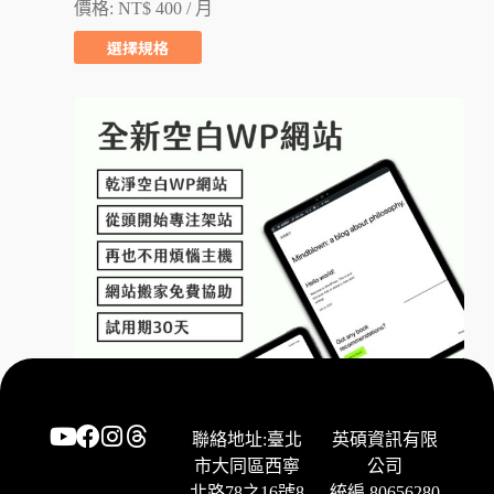
價格:
NT$
400
/ 月
選擇規格
聯絡地址:臺北
英碩資訊有限
市大同區西寧
公司
北路78之16號8
統編 80656280